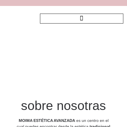
Centro médico
estético
MOIMA ESTÉTICA AVANZADA
sobre nosotras
MOIMA ESTÉTICA AVANZADA
es un centro en el
cual puedes encontrar desde la estética
tradicional