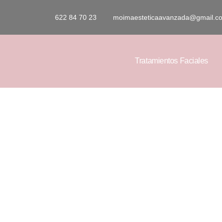
622 84 70 23
moimaesteticaavanzada@gmail.c
Tratamientos Faciales